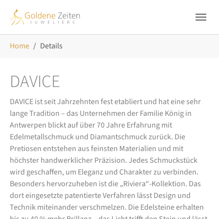
Skip to main navigation
Zum Hauptinhalt springen
Skip to page footer
Sie sind hier:
Home
Details
DAVICE
DAVICE ist seit Jahrzehnten fest etabliert und hat eine sehr
lange Tradition – das Unternehmen der Familie König in
Antwerpen blickt auf über 70 Jahre Erfahrung mit
Edelmetallschmuck und Diamantschmuck zurück. Die
Pretiosen entstehen aus feinsten Materialien und mit
höchster handwerklicher Präzision. Jedes Schmuckstück
wird geschaffen, um Eleganz und Charakter zu verbinden.
Besonders hervorzuheben ist die „Riviera“-Kollektion. Das
dort eingesetzte patentierte Verfahren lässt Design und
Technik miteinander verschmelzen. Die Edelsteine erhalten
bis zu 40 % mehr Brillanz – das Licht trifft den Stein und lässt