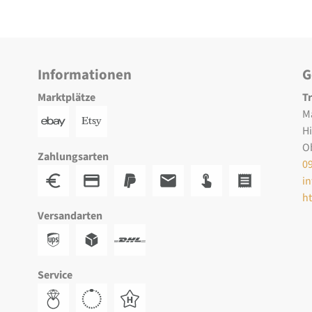
Informationen
G
Marktplätze
T
M
H
O
Zahlungsarten
0
i
h
Versandarten
Service