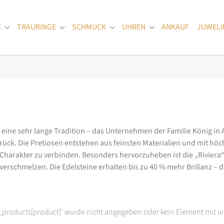
E
TRAURINGE
SCHMUCK
UHREN
ANKAUF
JUWELI
Submenu for "Verlobungsringe"
Submenu for "Trauringe"
Submenu for "Schmuck"
Submenu for "Uhren
at eine sehr lange Tradition – das Unternehmen der Familie König in
k. Die Pretiosen entstehen aus feinsten Materialien und mit höc
arakter zu verbinden. Besonders hervorzuheben ist die „Riviera“-K
rschmelzen. Die Edelsteine erhalten bis zu 40 % mehr Brillanz – das
t_products[product]' wurde nicht angegeben oder kein Element mit ui