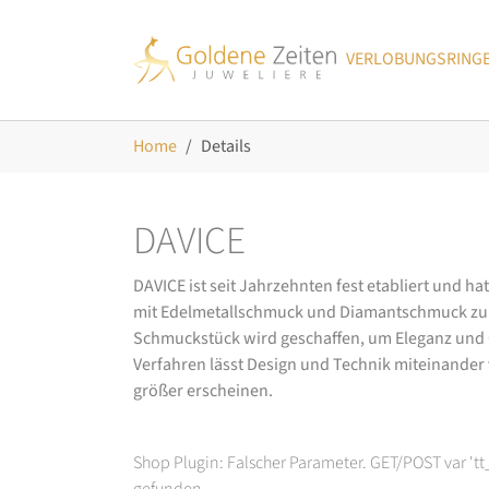
Skip to main navigation
Zum Hauptinhalt springen
Skip to page footer
VERLOBUNGSRING
Sie sind hier:
Home
Details
DAVICE
DAVICE ist seit Jahrzehnten fest etabliert und h
mit Edelmetallschmuck und Diamantschmuck zurüc
Schmuckstück wird geschaffen, um Eleganz und Ch
Verfahren lässt Design und Technik miteinander ve
größer erscheinen.
Shop Plugin: Falscher Parameter. GET/POST var 't
gefunden.