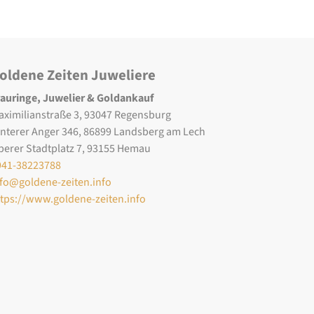
oldene Zeiten Juweliere
rauringe, Juwelier & Goldankauf
aximilianstraße 3, 93047 Regensburg
interer Anger 346, 86899 Landsberg am Lech
berer Stadtplatz 7, 93155 Hemau
941-38223788
nfo@goldene-zeiten.info
ttps://www.goldene-zeiten.info