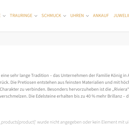
E
TRAURINGE
SCHMUCK
UHREN
ANKAUF
JUWELI
Submenu for "Verlobungsringe"
Submenu for "Trauringe"
Submenu for "Schmuck"
Submenu for "Uhren
at eine sehr lange Tradition – das Unternehmen der Familie König in
k. Die Pretiosen entstehen aus feinsten Materialien und mit höc
arakter zu verbinden. Besonders hervorzuheben ist die „Riviera“-K
rschmelzen. Die Edelsteine erhalten bis zu 40 % mehr Brillanz – das
t_products[product]' wurde nicht angegeben oder kein Element mit ui