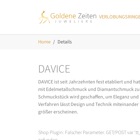
Skip to main navigation
Zum Hauptinhalt springen
Skip to page footer
VERLOBUNGSRING
Sie sind hier:
Home
Details
DAVICE
DAVICE ist seit Jahrzehnten fest etabliert und h
mit Edelmetallschmuck und Diamantschmuck zurüc
Schmuckstück wird geschaffen, um Eleganz und Ch
Verfahren lässt Design und Technik miteinander ve
größer erscheinen.
Shop Plugin: Falscher Parameter. GET/POST var 't
gefunden.