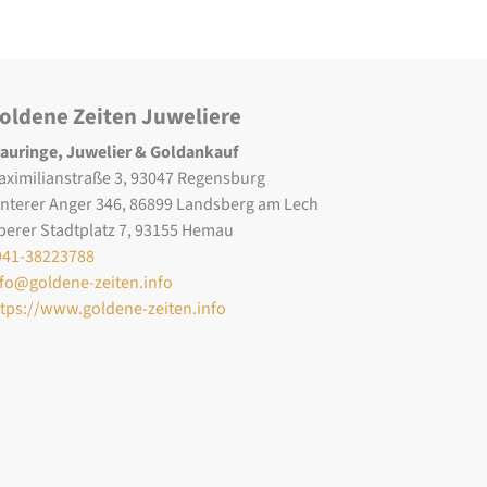
oldene Zeiten Juweliere
rauringe, Juwelier & Goldankauf
aximilianstraße 3, 93047 Regensburg
interer Anger 346, 86899 Landsberg am Lech
berer Stadtplatz 7, 93155 Hemau
941-38223788
nfo@goldene-zeiten.info
ttps://www.goldene-zeiten.info