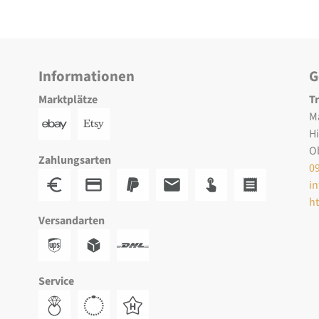
Informationen
G
Marktplätze
T
M
H
O
Zahlungsarten
0
i
h
Versandarten
Service