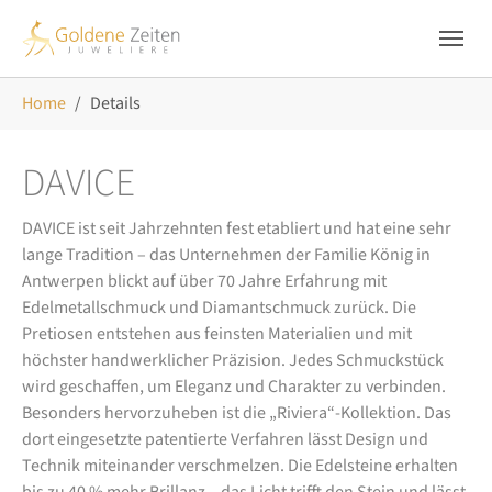
Skip to main navigation
Zum Hauptinhalt springen
Skip to page footer
Sie sind hier:
Home
Details
DAVICE
DAVICE ist seit Jahrzehnten fest etabliert und hat eine sehr
lange Tradition – das Unternehmen der Familie König in
Antwerpen blickt auf über 70 Jahre Erfahrung mit
Edelmetallschmuck und Diamantschmuck zurück. Die
Pretiosen entstehen aus feinsten Materialien und mit
höchster handwerklicher Präzision. Jedes Schmuckstück
wird geschaffen, um Eleganz und Charakter zu verbinden.
Besonders hervorzuheben ist die „Riviera“-Kollektion. Das
dort eingesetzte patentierte Verfahren lässt Design und
Technik miteinander verschmelzen. Die Edelsteine erhalten
bis zu 40 % mehr Brillanz – das Licht trifft den Stein und lässt