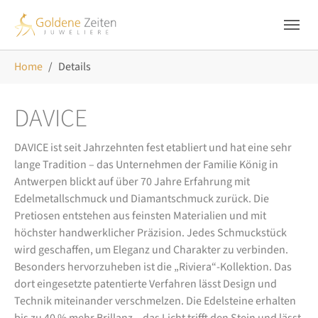
Skip to main navigation
Zum Hauptinhalt springen
Skip to page footer
Sie sind hier:
Home
Details
DAVICE
DAVICE ist seit Jahrzehnten fest etabliert und hat eine sehr
lange Tradition – das Unternehmen der Familie König in
Antwerpen blickt auf über 70 Jahre Erfahrung mit
Edelmetallschmuck und Diamantschmuck zurück. Die
Pretiosen entstehen aus feinsten Materialien und mit
höchster handwerklicher Präzision. Jedes Schmuckstück
wird geschaffen, um Eleganz und Charakter zu verbinden.
Besonders hervorzuheben ist die „Riviera“-Kollektion. Das
dort eingesetzte patentierte Verfahren lässt Design und
Technik miteinander verschmelzen. Die Edelsteine erhalten
bis zu 40 % mehr Brillanz – das Licht trifft den Stein und lässt