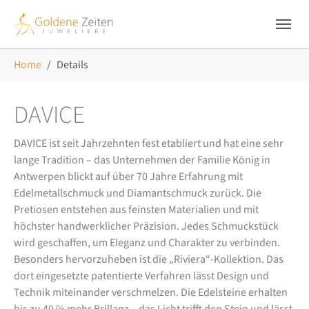
Skip to main navigation
Zum Hauptinhalt springen
Skip to page footer
Sie sind hier:
Home
Details
DAVICE
DAVICE ist seit Jahrzehnten fest etabliert und hat eine sehr
lange Tradition – das Unternehmen der Familie König in
Antwerpen blickt auf über 70 Jahre Erfahrung mit
Edelmetallschmuck und Diamantschmuck zurück. Die
Pretiosen entstehen aus feinsten Materialien und mit
höchster handwerklicher Präzision. Jedes Schmuckstück
wird geschaffen, um Eleganz und Charakter zu verbinden.
Besonders hervorzuheben ist die „Riviera“-Kollektion. Das
dort eingesetzte patentierte Verfahren lässt Design und
Technik miteinander verschmelzen. Die Edelsteine erhalten
bis zu 40 % mehr Brillanz – das Licht trifft den Stein und lässt