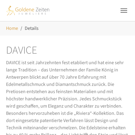
Skip to main navigation
Zum Hauptinhalt springen
Skip to page footer
Sie sind hier:
Home
Details
DAVICE
DAVICE ist seit Jahrzehnten fest etabliert und hat eine sehr
lange Tradition – das Unternehmen der Familie König in
Antwerpen blickt auf über 70 Jahre Erfahrung mit
Edelmetallschmuck und Diamantschmuck zurück. Die
Pretiosen entstehen aus feinsten Materialien und mit
höchster handwerklicher Präzision. Jedes Schmuckstück
wird geschaffen, um Eleganz und Charakter zu verbinden.
Besonders hervorzuheben ist die „Riviera“-Kollektion. Das
dort eingesetzte patentierte Verfahren lässt Design und
Technik miteinander verschmelzen. Die Edelsteine erhalten
bis zu 40 % mehr Brillanz – das Licht trifft den Stein und lässt