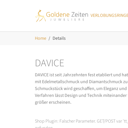
Skip to main navigation
Zum Hauptinhalt springen
Skip to page footer
VERLOBUNGSRING
Sie sind hier:
Home
Details
DAVICE
DAVICE ist seit Jahrzehnten fest etabliert und h
mit Edelmetallschmuck und Diamantschmuck zurüc
Schmuckstück wird geschaffen, um Eleganz und Ch
Verfahren lässt Design und Technik miteinander ve
größer erscheinen.
Shop Plugin: Falscher Parameter. GET/POST var 't
gefunden.