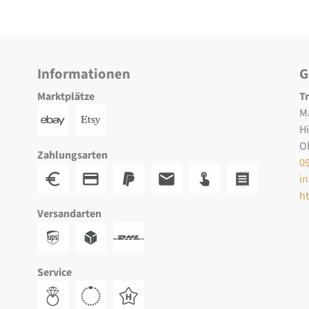
Informationen
G
Marktplätze
T
M
H
O
Zahlungsarten
0
i
h
Versandarten
Service