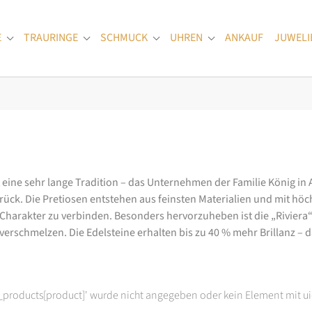
E
TRAURINGE
SCHMUCK
UHREN
ANKAUF
JUWELI
Submenu for "Verlobungsringe"
Submenu for "Trauringe"
Submenu for "Schmuck"
Submenu for "Uhren
at eine sehr lange Tradition – das Unternehmen der Familie König in
k. Die Pretiosen entstehen aus feinsten Materialien und mit höc
arakter zu verbinden. Besonders hervorzuheben ist die „Riviera“-K
rschmelzen. Die Edelsteine erhalten bis zu 40 % mehr Brillanz – das
t_products[product]' wurde nicht angegeben oder kein Element mit ui