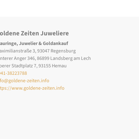
oldene Zeiten Juweliere
rauringe, Juwelier & Goldankauf
aximilianstraße 3, 93047 Regensburg
interer Anger 346, 86899 Landsberg am Lech
berer Stadtplatz 7, 93155 Hemau
941-38223788
nfo@goldene-zeiten.info
ttps://www.goldene-zeiten.info