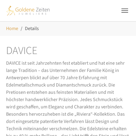
Skip to main navigation
Zum Hauptinhalt springen
Skip to page footer
Sie sind hier:
Home
Details
DAVICE
DAVICE ist seit Jahrzehnten fest etabliert und hat eine sehr
lange Tradition – das Unternehmen der Familie König in
Antwerpen blickt auf über 70 Jahre Erfahrung mit
Edelmetallschmuck und Diamantschmuck zurück. Die
Pretiosen entstehen aus feinsten Materialien und mit
höchster handwerklicher Präzision. Jedes Schmuckstück
wird geschaffen, um Eleganz und Charakter zu verbinden.
Besonders hervorzuheben ist die „Riviera“-Kollektion. Das
dort eingesetzte patentierte Verfahren lässt Design und
Technik miteinander verschmelzen. Die Edelsteine erhalten
bis zu 40 % mehr Brillanz – das Licht trifft den Stein und lässt