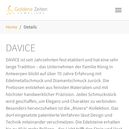
Skip to main navigation
Zum Hauptinhalt springen
Skip to page footer
Sie sind hier:
Home
Details
DAVICE
DAVICE ist seit Jahrzehnten fest etabliert und hat eine sehr
lange Tradition – das Unternehmen der Familie König in
Antwerpen blickt auf über 70 Jahre Erfahrung mit
Edelmetallschmuck und Diamantschmuck zurück. Die
Pretiosen entstehen aus feinsten Materialien und mit
höchster handwerklicher Präzision. Jedes Schmuckstück
wird geschaffen, um Eleganz und Charakter zu verbinden.
Besonders hervorzuheben ist die „Riviera“-Kollektion. Das
dort eingesetzte patentierte Verfahren lässt Design und
Technik miteinander verschmelzen. Die Edelsteine erhalten
bis zu 40 % mehr Brillanz – das Licht trifft den Stein und lässt