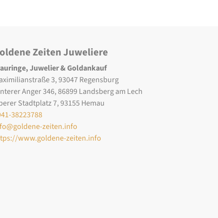
oldene Zeiten Juweliere
rauringe, Juwelier & Goldankauf
aximilianstraße 3, 93047 Regensburg
interer Anger 346, 86899 Landsberg am Lech
berer Stadtplatz 7, 93155 Hemau
941-38223788
nfo@goldene-zeiten.info
ttps://www.goldene-zeiten.info