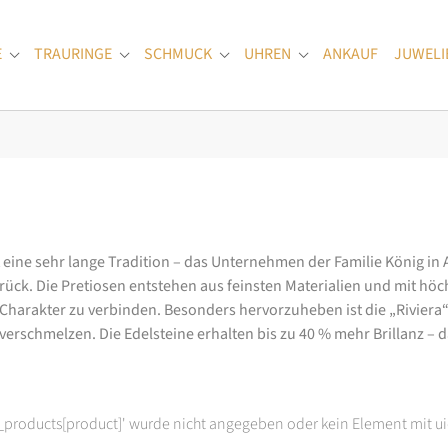
E
TRAURINGE
SCHMUCK
UHREN
ANKAUF
JUWELI
Submenu for "Verlobungsringe"
Submenu for "Trauringe"
Submenu for "Schmuck"
Submenu for "Uhren
at eine sehr lange Tradition – das Unternehmen der Familie König in
k. Die Pretiosen entstehen aus feinsten Materialien und mit höc
arakter zu verbinden. Besonders hervorzuheben ist die „Riviera“-K
rschmelzen. Die Edelsteine erhalten bis zu 40 % mehr Brillanz – das
t_products[product]' wurde nicht angegeben oder kein Element mit ui