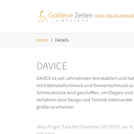
Skip to main navigation
Zum Hauptinhalt springen
Skip to page footer
VERLOBUNGSRING
Sie sind hier:
Home
Details
DAVICE
DAVICE ist seit Jahrzehnten fest etabliert und h
mit Edelmetallschmuck und Diamantschmuck zurüc
Schmuckstück wird geschaffen, um Eleganz und Ch
Verfahren lässt Design und Technik miteinander ve
größer erscheinen.
Shop Plugin: Falscher Parameter. GET/POST var 't
gefunden.