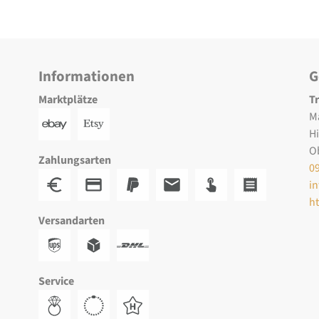
Informationen
G
Marktplätze
T
M
H
O
Zahlungsarten
0
i
h
Versandarten
Service