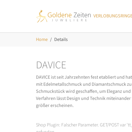
Skip to main navigation
Zum Hauptinhalt springen
Skip to page footer
VERLOBUNGSRING
Sie sind hier:
Home
Details
DAVICE
DAVICE ist seit Jahrzehnten fest etabliert und h
mit Edelmetallschmuck und Diamantschmuck zurüc
Schmuckstück wird geschaffen, um Eleganz und Ch
Verfahren lässt Design und Technik miteinander ve
größer erscheinen.
Shop Plugin: Falscher Parameter. GET/POST var 't
gefunden.