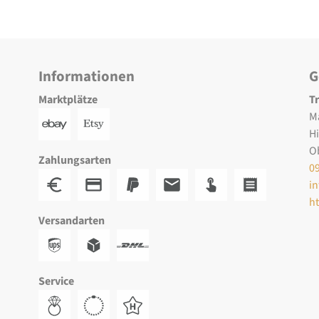
Informationen
G
Marktplätze
T
M
H
O
Zahlungsarten
0
i
h
Versandarten
Service