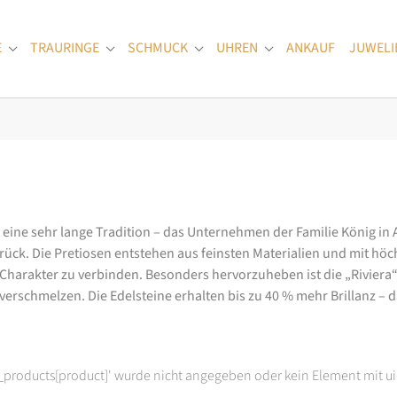
E
TRAURINGE
SCHMUCK
UHREN
ANKAUF
JUWELI
Submenu for "Verlobungsringe"
Submenu for "Trauringe"
Submenu for "Schmuck"
Submenu for "Uhren
at eine sehr lange Tradition – das Unternehmen der Familie König in
k. Die Pretiosen entstehen aus feinsten Materialien und mit höc
arakter zu verbinden. Besonders hervorzuheben ist die „Riviera“-K
rschmelzen. Die Edelsteine erhalten bis zu 40 % mehr Brillanz – das
t_products[product]' wurde nicht angegeben oder kein Element mit ui