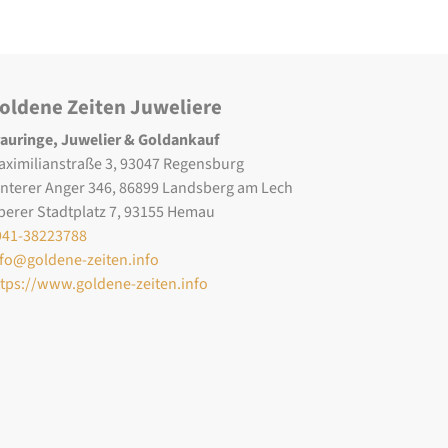
oldene Zeiten Juweliere
rauringe, Juwelier & Goldankauf
aximilianstraße 3, 93047 Regensburg
interer Anger 346, 86899 Landsberg am Lech
berer Stadtplatz 7, 93155 Hemau
941-38223788
nfo@goldene-zeiten.info
ttps://www.goldene-zeiten.info