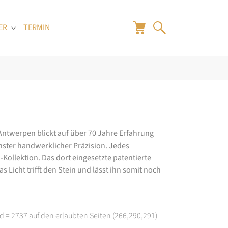
ER
TERMIN
"
Submenu for "Juwelier"
 Antwerpen blickt auf über 70 Jahre Erfahrung
hster handwerklicher Präzision. Jedes
ollektion. Das dort eingesetzte patentierte
 Licht trifft den Stein und lässt ihn somit noch
d = 2737 auf den erlaubten Seiten (266,290,291)