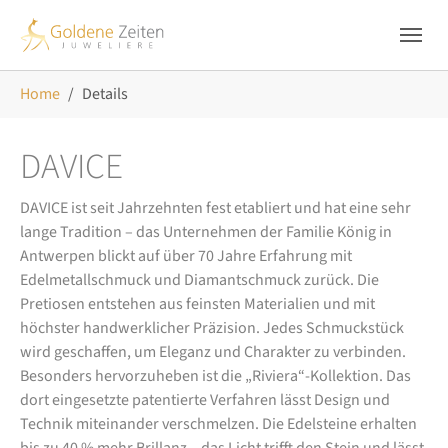
Skip to main navigation
Zum Hauptinhalt springen
Skip to page footer
Sie sind hier:
Home
Details
DAVICE
DAVICE ist seit Jahrzehnten fest etabliert und hat eine sehr
lange Tradition – das Unternehmen der Familie König in
Antwerpen blickt auf über 70 Jahre Erfahrung mit
Edelmetallschmuck und Diamantschmuck zurück. Die
Pretiosen entstehen aus feinsten Materialien und mit
höchster handwerklicher Präzision. Jedes Schmuckstück
wird geschaffen, um Eleganz und Charakter zu verbinden.
Besonders hervorzuheben ist die „Riviera“-Kollektion. Das
dort eingesetzte patentierte Verfahren lässt Design und
Technik miteinander verschmelzen. Die Edelsteine erhalten
bis zu 40 % mehr Brillanz – das Licht trifft den Stein und lässt