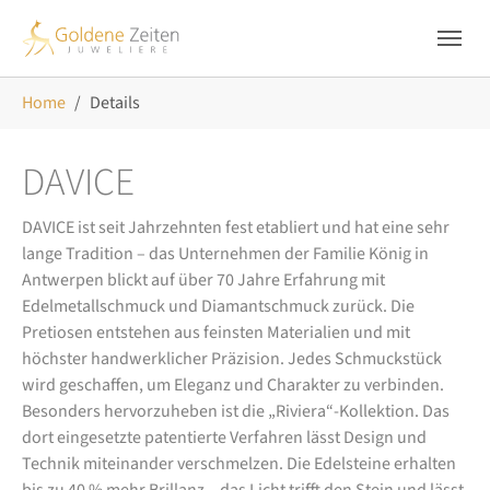
Skip to main navigation
Zum Hauptinhalt springen
Skip to page footer
Sie sind hier:
Home
Details
DAVICE
DAVICE ist seit Jahrzehnten fest etabliert und hat eine sehr
lange Tradition – das Unternehmen der Familie König in
Antwerpen blickt auf über 70 Jahre Erfahrung mit
Edelmetallschmuck und Diamantschmuck zurück. Die
Pretiosen entstehen aus feinsten Materialien und mit
höchster handwerklicher Präzision. Jedes Schmuckstück
wird geschaffen, um Eleganz und Charakter zu verbinden.
Besonders hervorzuheben ist die „Riviera“-Kollektion. Das
dort eingesetzte patentierte Verfahren lässt Design und
Technik miteinander verschmelzen. Die Edelsteine erhalten
bis zu 40 % mehr Brillanz – das Licht trifft den Stein und lässt