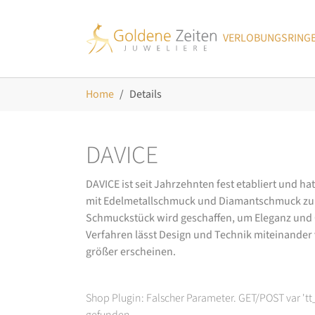
Skip to main navigation
Zum Hauptinhalt springen
Skip to page footer
VERLOBUNGSRING
Sie sind hier:
Home
Details
DAVICE
DAVICE ist seit Jahrzehnten fest etabliert und h
mit Edelmetallschmuck und Diamantschmuck zurüc
Schmuckstück wird geschaffen, um Eleganz und Ch
Verfahren lässt Design und Technik miteinander ve
größer erscheinen.
Shop Plugin: Falscher Parameter. GET/POST var 't
gefunden.