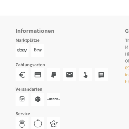
Informationen
G
Marktplätze
T
M
H
O
Zahlungsarten
0
i
h
Versandarten
Service