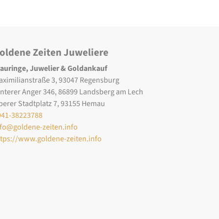
oldene Zeiten Juweliere
rauringe, Juwelier & Goldankauf
aximilianstraße 3, 93047 Regensburg
interer Anger 346, 86899 Landsberg am Lech
berer Stadtplatz 7, 93155 Hemau
941-38223788
nfo@goldene-zeiten.info
ttps://www.goldene-zeiten.info