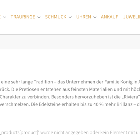
E
TRAURINGE
SCHMUCK
UHREN
ANKAUF
JUWELI
Submenu for "Verlobungsringe"
Submenu for "Trauringe"
Submenu for "Schmuck"
Submenu for "Uhren
at eine sehr lange Tradition – das Unternehmen der Familie König in
k. Die Pretiosen entstehen aus feinsten Materialien und mit höc
arakter zu verbinden. Besonders hervorzuheben ist die „Riviera“-K
rschmelzen. Die Edelsteine erhalten bis zu 40 % mehr Brillanz – das
t_products[product]' wurde nicht angegeben oder kein Element mit ui