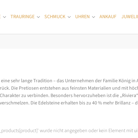
E
TRAURINGE
SCHMUCK
UHREN
ANKAUF
JUWELI
Submenu for "Verlobungsringe"
Submenu for "Trauringe"
Submenu for "Schmuck"
Submenu for "Uhren
at eine sehr lange Tradition – das Unternehmen der Familie König in
k. Die Pretiosen entstehen aus feinsten Materialien und mit höc
arakter zu verbinden. Besonders hervorzuheben ist die „Riviera“-K
rschmelzen. Die Edelsteine erhalten bis zu 40 % mehr Brillanz – das
t_products[product]' wurde nicht angegeben oder kein Element mit ui