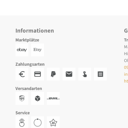
Informationen
G
Marktplätze
T
M
H
O
Zahlungsarten
0
i
h
Versandarten
Service