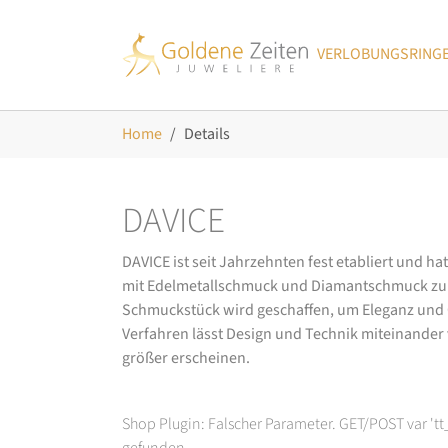
Skip to main navigation
Zum Hauptinhalt springen
Skip to page footer
VERLOBUNGSRING
Sie sind hier:
Home
Details
DAVICE
DAVICE ist seit Jahrzehnten fest etabliert und h
mit Edelmetallschmuck und Diamantschmuck zurüc
Schmuckstück wird geschaffen, um Eleganz und Ch
Verfahren lässt Design und Technik miteinander ve
größer erscheinen.
Shop Plugin: Falscher Parameter. GET/POST var 't
gefunden.