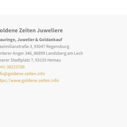
oldene Zeiten Juweliere
rauringe, Juwelier & Goldankauf
aximilianstraße 3, 93047 Regensburg
interer Anger 346, 86899 Landsberg am Lech
berer Stadtplatz 7, 93155 Hemau
941-38223788
nfo@goldene-zeiten.info
ttps://www.goldene-zeiten.info