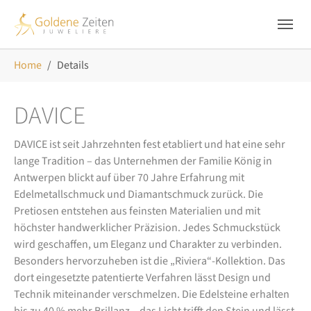
Skip to main navigation
Zum Hauptinhalt springen
Skip to page footer
Sie sind hier:
Home
Details
DAVICE
DAVICE ist seit Jahrzehnten fest etabliert und hat eine sehr
lange Tradition – das Unternehmen der Familie König in
Antwerpen blickt auf über 70 Jahre Erfahrung mit
Edelmetallschmuck und Diamantschmuck zurück. Die
Pretiosen entstehen aus feinsten Materialien und mit
höchster handwerklicher Präzision. Jedes Schmuckstück
wird geschaffen, um Eleganz und Charakter zu verbinden.
Besonders hervorzuheben ist die „Riviera“-Kollektion. Das
dort eingesetzte patentierte Verfahren lässt Design und
Technik miteinander verschmelzen. Die Edelsteine erhalten
bis zu 40 % mehr Brillanz – das Licht trifft den Stein und lässt