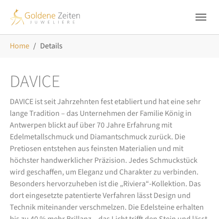
Skip to main navigation
Zum Hauptinhalt springen
Skip to page footer
Sie sind hier:
Home
Details
DAVICE
DAVICE ist seit Jahrzehnten fest etabliert und hat eine sehr
lange Tradition – das Unternehmen der Familie König in
Antwerpen blickt auf über 70 Jahre Erfahrung mit
Edelmetallschmuck und Diamantschmuck zurück. Die
Pretiosen entstehen aus feinsten Materialien und mit
höchster handwerklicher Präzision. Jedes Schmuckstück
wird geschaffen, um Eleganz und Charakter zu verbinden.
Besonders hervorzuheben ist die „Riviera“-Kollektion. Das
dort eingesetzte patentierte Verfahren lässt Design und
Technik miteinander verschmelzen. Die Edelsteine erhalten
bis zu 40 % mehr Brillanz – das Licht trifft den Stein und lässt