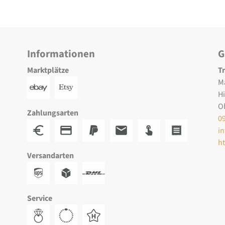
Informationen
G
Marktplätze
T
M
H
O
Zahlungsarten
0
i
h
Versandarten
Service