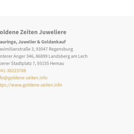
oldene Zeiten Juweliere
rauringe, Juwelier & Goldankauf
aximilianstraße 3, 93047 Regensburg
interer Anger 346, 86899 Landsberg am Lech
berer Stadtplatz 7, 93155 Hemau
941-38223788
nfo@goldene-zeiten.info
ttps://www.goldene-zeiten.info