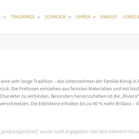
E
TRAURINGE
SCHMUCK
UHREN
ANKAUF
JUWELI
Submenu for "Verlobungsringe"
Submenu for "Trauringe"
Submenu for "Schmuck"
Submenu for "Uhren
at eine sehr lange Tradition – das Unternehmen der Familie König in
k. Die Pretiosen entstehen aus feinsten Materialien und mit höc
arakter zu verbinden. Besonders hervorzuheben ist die „Riviera“-K
rschmelzen. Die Edelsteine erhalten bis zu 40 % mehr Brillanz – das
t_products[product]' wurde nicht angegeben oder kein Element mit ui