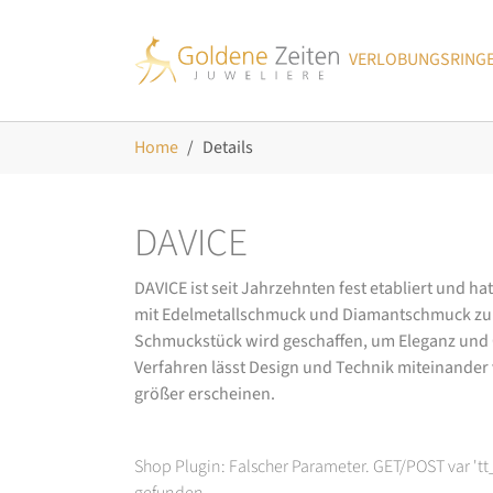
Skip to main navigation
Zum Hauptinhalt springen
Skip to page footer
VERLOBUNGSRING
Sie sind hier:
Home
Details
DAVICE
DAVICE ist seit Jahrzehnten fest etabliert und h
mit Edelmetallschmuck und Diamantschmuck zurüc
Schmuckstück wird geschaffen, um Eleganz und Ch
Verfahren lässt Design und Technik miteinander ve
größer erscheinen.
Shop Plugin: Falscher Parameter. GET/POST var 't
gefunden.