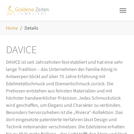
Skip to main navigation
Zum Hauptinhalt springen
Skip to page footer
Sie sind hier:
Home
Details
DAVICE
DAVICE ist seit Jahrzehnten fest etabliert und hat eine sehr
lange Tradition – das Unternehmen der Familie König in
Antwerpen blickt auf über 70 Jahre Erfahrung mit
Edelmetallschmuck und Diamantschmuck zurück. Die
Pretiosen entstehen aus feinsten Materialien und mit
höchster handwerklicher Präzision. Jedes Schmuckstück
wird geschaffen, um Eleganz und Charakter zu verbinden.
Besonders hervorzuheben ist die „Riviera“-Kollektion. Das
dort eingesetzte patentierte Verfahren lässt Design und
Technik miteinander verschmelzen. Die Edelsteine erhalten
bis zu 40 % mehr Brillanz – das Licht trifft den Stein und lässt