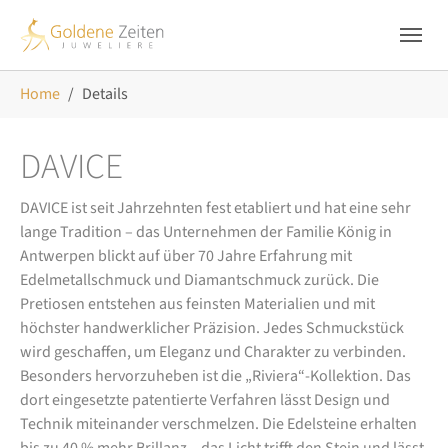
Skip to main navigation
Zum Hauptinhalt springen
Skip to page footer
Sie sind hier:
Home
Details
DAVICE
DAVICE ist seit Jahrzehnten fest etabliert und hat eine sehr
lange Tradition – das Unternehmen der Familie König in
Antwerpen blickt auf über 70 Jahre Erfahrung mit
Edelmetallschmuck und Diamantschmuck zurück. Die
Pretiosen entstehen aus feinsten Materialien und mit
höchster handwerklicher Präzision. Jedes Schmuckstück
wird geschaffen, um Eleganz und Charakter zu verbinden.
Besonders hervorzuheben ist die „Riviera“-Kollektion. Das
dort eingesetzte patentierte Verfahren lässt Design und
Technik miteinander verschmelzen. Die Edelsteine erhalten
bis zu 40 % mehr Brillanz – das Licht trifft den Stein und lässt