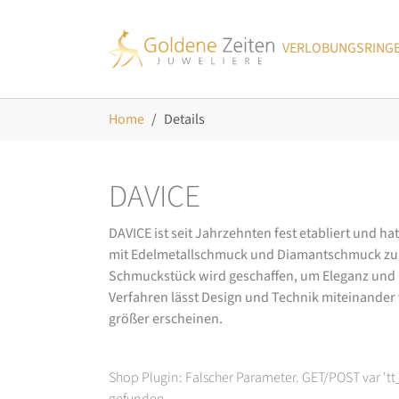
Skip to main navigation
Zum Hauptinhalt springen
Skip to page footer
VERLOBUNGSRING
Sie sind hier:
Home
Details
DAVICE
DAVICE ist seit Jahrzehnten fest etabliert und h
mit Edelmetallschmuck und Diamantschmuck zurüc
Schmuckstück wird geschaffen, um Eleganz und Ch
Verfahren lässt Design und Technik miteinander ve
größer erscheinen.
Shop Plugin: Falscher Parameter. GET/POST var 't
gefunden.