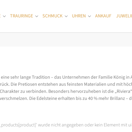
E
TRAURINGE
SCHMUCK
UHREN
ANKAUF
JUWELI
Submenu for "Verlobungsringe"
Submenu for "Trauringe"
Submenu for "Schmuck"
Submenu for "Uhren
at eine sehr lange Tradition – das Unternehmen der Familie König in
k. Die Pretiosen entstehen aus feinsten Materialien und mit höc
arakter zu verbinden. Besonders hervorzuheben ist die „Riviera“-K
rschmelzen. Die Edelsteine erhalten bis zu 40 % mehr Brillanz – das
t_products[product]' wurde nicht angegeben oder kein Element mit ui