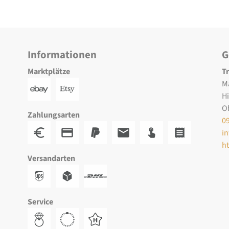
Informationen
G
Marktplätze
T
M
H
O
Zahlungsarten
0
i
h
Versandarten
Service