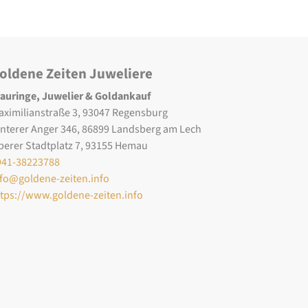
oldene Zeiten Juweliere
rauringe, Juwelier & Goldankauf
aximilianstraße 3, 93047 Regensburg
interer Anger 346, 86899 Landsberg am Lech
berer Stadtplatz 7, 93155 Hemau
941-38223788
nfo@goldene-zeiten.info
ttps://www.goldene-zeiten.info