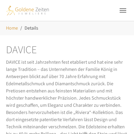
Skip to main navigation
Zum Hauptinhalt springen
Skip to page footer
Sie sind hier:
Home
Details
DAVICE
DAVICE ist seit Jahrzehnten fest etabliert und hat eine sehr
lange Tradition – das Unternehmen der Familie König in
Antwerpen blickt auf über 70 Jahre Erfahrung mit
Edelmetallschmuck und Diamantschmuck zurück. Die
Pretiosen entstehen aus feinsten Materialien und mit
höchster handwerklicher Präzision. Jedes Schmuckstück
wird geschaffen, um Eleganz und Charakter zu verbinden.
Besonders hervorzuheben ist die „Riviera“-Kollektion. Das
dort eingesetzte patentierte Verfahren lässt Design und
Technik miteinander verschmelzen. Die Edelsteine erhalten
bis zu 40 % mehr Brillanz – das Licht trifft den Stein und lässt