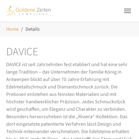
Skip to main navigation
Zum Hauptinhalt springen
Skip to page footer
Sie sind hier:
Home
Details
DAVICE
DAVICE ist seit Jahrzehnten fest etabliert und hat eine sehr
lange Tradition – das Unternehmen der Familie König in
Antwerpen blickt auf über 70 Jahre Erfahrung mit
Edelmetallschmuck und Diamantschmuck zurück. Die
Pretiosen entstehen aus feinsten Materialien und mit
höchster handwerklicher Präzision. Jedes Schmuckstück
wird geschaffen, um Eleganz und Charakter zu verbinden.
Besonders hervorzuheben ist die „Riviera“-Kollektion. Das
dort eingesetzte patentierte Verfahren lässt Design und
Technik miteinander verschmelzen. Die Edelsteine erhalten
bis zu 40 % mehr Brillanz – das Licht trifft den Stein und lässt