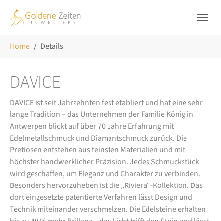
Skip to main navigation
Zum Hauptinhalt springen
Skip to page footer
Sie sind hier:
Home
Details
DAVICE
DAVICE ist seit Jahrzehnten fest etabliert und hat eine sehr
lange Tradition – das Unternehmen der Familie König in
Antwerpen blickt auf über 70 Jahre Erfahrung mit
Edelmetallschmuck und Diamantschmuck zurück. Die
Pretiosen entstehen aus feinsten Materialien und mit
höchster handwerklicher Präzision. Jedes Schmuckstück
wird geschaffen, um Eleganz und Charakter zu verbinden.
Besonders hervorzuheben ist die „Riviera“-Kollektion. Das
dort eingesetzte patentierte Verfahren lässt Design und
Technik miteinander verschmelzen. Die Edelsteine erhalten
bis zu 40 % mehr Brillanz – das Licht trifft den Stein und lässt