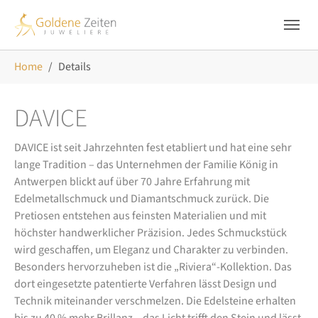
Skip to main navigation
Zum Hauptinhalt springen
Skip to page footer
Sie sind hier:
Home
Details
DAVICE
DAVICE ist seit Jahrzehnten fest etabliert und hat eine sehr
lange Tradition – das Unternehmen der Familie König in
Antwerpen blickt auf über 70 Jahre Erfahrung mit
Edelmetallschmuck und Diamantschmuck zurück. Die
Pretiosen entstehen aus feinsten Materialien und mit
höchster handwerklicher Präzision. Jedes Schmuckstück
wird geschaffen, um Eleganz und Charakter zu verbinden.
Besonders hervorzuheben ist die „Riviera“-Kollektion. Das
dort eingesetzte patentierte Verfahren lässt Design und
Technik miteinander verschmelzen. Die Edelsteine erhalten
bis zu 40 % mehr Brillanz – das Licht trifft den Stein und lässt