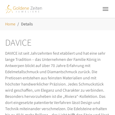
Skip to main navigation
Zum Hauptinhalt springen
Skip to page footer
Sie sind hier:
Home
Details
DAVICE
DAVICE ist seit Jahrzehnten fest etabliert und hat eine sehr
lange Tradition – das Unternehmen der Familie König in
Antwerpen blickt auf über 70 Jahre Erfahrung mit
Edelmetallschmuck und Diamantschmuck zurück. Die
Pretiosen entstehen aus feinsten Materialien und mit
höchster handwerklicher Präzision. Jedes Schmuckstück
wird geschaffen, um Eleganz und Charakter zu verbinden.
Besonders hervorzuheben ist die „Riviera“-Kollektion. Das
dort eingesetzte patentierte Verfahren lässt Design und
Technik miteinander verschmelzen. Die Edelsteine erhalten
bis zu 40 % mehr Brillanz – das Licht trifft den Stein und lässt