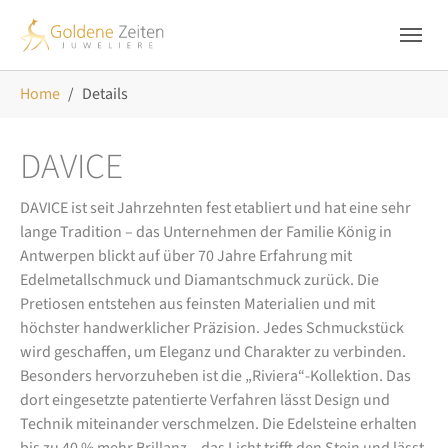
Skip to main navigation
Zum Hauptinhalt springen
Skip to page footer
Sie sind hier:
Home
Details
DAVICE
DAVICE ist seit Jahrzehnten fest etabliert und hat eine sehr
lange Tradition – das Unternehmen der Familie König in
Antwerpen blickt auf über 70 Jahre Erfahrung mit
Edelmetallschmuck und Diamantschmuck zurück. Die
Pretiosen entstehen aus feinsten Materialien und mit
höchster handwerklicher Präzision. Jedes Schmuckstück
wird geschaffen, um Eleganz und Charakter zu verbinden.
Besonders hervorzuheben ist die „Riviera“-Kollektion. Das
dort eingesetzte patentierte Verfahren lässt Design und
Technik miteinander verschmelzen. Die Edelsteine erhalten
bis zu 40 % mehr Brillanz – das Licht trifft den Stein und lässt