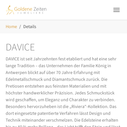
Skip to main navigation
Zum Hauptinhalt springen
Skip to page footer
Sie sind hier:
Home
Details
DAVICE
DAVICE ist seit Jahrzehnten fest etabliert und hat eine sehr
lange Tradition – das Unternehmen der Familie König in
Antwerpen blickt auf über 70 Jahre Erfahrung mit
Edelmetallschmuck und Diamantschmuck zurück. Die
Pretiosen entstehen aus feinsten Materialien und mit
höchster handwerklicher Präzision. Jedes Schmuckstück
wird geschaffen, um Eleganz und Charakter zu verbinden.
Besonders hervorzuheben ist die „Riviera“-Kollektion. Das
dort eingesetzte patentierte Verfahren lässt Design und
Technik miteinander verschmelzen. Die Edelsteine erhalten
bis zu 40 % mehr Brillanz – das Licht trifft den Stein und lässt