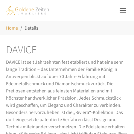
Skip to main navigation
Zum Hauptinhalt springen
Skip to page footer
Sie sind hier:
Home
Details
DAVICE
DAVICE ist seit Jahrzehnten fest etabliert und hat eine sehr
lange Tradition – das Unternehmen der Familie König in
Antwerpen blickt auf über 70 Jahre Erfahrung mit
Edelmetallschmuck und Diamantschmuck zurück. Die
Pretiosen entstehen aus feinsten Materialien und mit
höchster handwerklicher Präzision. Jedes Schmuckstück
wird geschaffen, um Eleganz und Charakter zu verbinden.
Besonders hervorzuheben ist die „Riviera“-Kollektion. Das
dort eingesetzte patentierte Verfahren lässt Design und
Technik miteinander verschmelzen. Die Edelsteine erhalten
bis zu 40 % mehr Brillanz – das Licht trifft den Stein und lässt