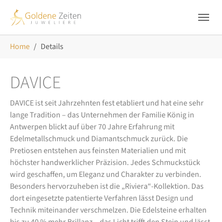
Skip to main navigation
Zum Hauptinhalt springen
Skip to page footer
Sie sind hier:
Home
Details
DAVICE
DAVICE ist seit Jahrzehnten fest etabliert und hat eine sehr
lange Tradition – das Unternehmen der Familie König in
Antwerpen blickt auf über 70 Jahre Erfahrung mit
Edelmetallschmuck und Diamantschmuck zurück. Die
Pretiosen entstehen aus feinsten Materialien und mit
höchster handwerklicher Präzision. Jedes Schmuckstück
wird geschaffen, um Eleganz und Charakter zu verbinden.
Besonders hervorzuheben ist die „Riviera“-Kollektion. Das
dort eingesetzte patentierte Verfahren lässt Design und
Technik miteinander verschmelzen. Die Edelsteine erhalten
bis zu 40 % mehr Brillanz – das Licht trifft den Stein und lässt