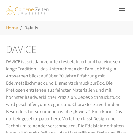
Skip to main navigation
Zum Hauptinhalt springen
Skip to page footer
Sie sind hier:
Home
Details
DAVICE
DAVICE ist seit Jahrzehnten fest etabliert und hat eine sehr
lange Tradition – das Unternehmen der Familie König in
Antwerpen blickt auf über 70 Jahre Erfahrung mit
Edelmetallschmuck und Diamantschmuck zurück. Die
Pretiosen entstehen aus feinsten Materialien und mit
höchster handwerklicher Präzision. Jedes Schmuckstück
wird geschaffen, um Eleganz und Charakter zu verbinden.
Besonders hervorzuheben ist die „Riviera“-Kollektion. Das
dort eingesetzte patentierte Verfahren lässt Design und
Technik miteinander verschmelzen. Die Edelsteine erhalten
bis zu 40 % mehr Brillanz – das Licht trifft den Stein und lässt