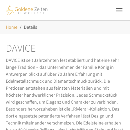
Skip to main navigation
Zum Hauptinhalt springen
Skip to page footer
Sie sind hier:
Home
Details
DAVICE
DAVICE ist seit Jahrzehnten fest etabliert und hat eine sehr
lange Tradition – das Unternehmen der Familie König in
Antwerpen blickt auf über 70 Jahre Erfahrung mit
Edelmetallschmuck und Diamantschmuck zurück. Die
Pretiosen entstehen aus feinsten Materialien und mit
höchster handwerklicher Präzision. Jedes Schmuckstück
wird geschaffen, um Eleganz und Charakter zu verbinden.
Besonders hervorzuheben ist die „Riviera“-Kollektion. Das
dort eingesetzte patentierte Verfahren lässt Design und
Technik miteinander verschmelzen. Die Edelsteine erhalten
bis zu 40 % mehr Brillanz – das Licht trifft den Stein und lässt