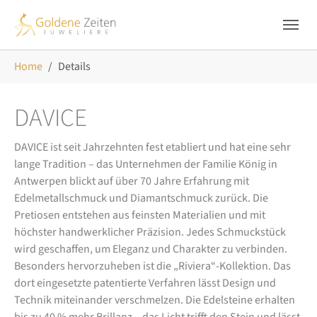
Skip to main navigation
Zum Hauptinhalt springen
Skip to page footer
Sie sind hier:
Home
Details
DAVICE
DAVICE ist seit Jahrzehnten fest etabliert und hat eine sehr
lange Tradition – das Unternehmen der Familie König in
Antwerpen blickt auf über 70 Jahre Erfahrung mit
Edelmetallschmuck und Diamantschmuck zurück. Die
Pretiosen entstehen aus feinsten Materialien und mit
höchster handwerklicher Präzision. Jedes Schmuckstück
wird geschaffen, um Eleganz und Charakter zu verbinden.
Besonders hervorzuheben ist die „Riviera“-Kollektion. Das
dort eingesetzte patentierte Verfahren lässt Design und
Technik miteinander verschmelzen. Die Edelsteine erhalten
bis zu 40 % mehr Brillanz – das Licht trifft den Stein und lässt