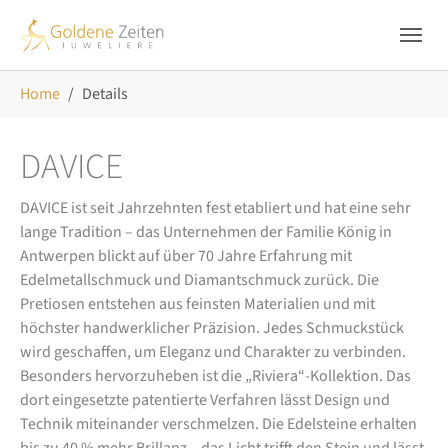
Skip to main navigation
Zum Hauptinhalt springen
Skip to page footer
Sie sind hier:
Home
Details
DAVICE
DAVICE ist seit Jahrzehnten fest etabliert und hat eine sehr
lange Tradition – das Unternehmen der Familie König in
Antwerpen blickt auf über 70 Jahre Erfahrung mit
Edelmetallschmuck und Diamantschmuck zurück. Die
Pretiosen entstehen aus feinsten Materialien und mit
höchster handwerklicher Präzision. Jedes Schmuckstück
wird geschaffen, um Eleganz und Charakter zu verbinden.
Besonders hervorzuheben ist die „Riviera“-Kollektion. Das
dort eingesetzte patentierte Verfahren lässt Design und
Technik miteinander verschmelzen. Die Edelsteine erhalten
bis zu 40 % mehr Brillanz – das Licht trifft den Stein und lässt