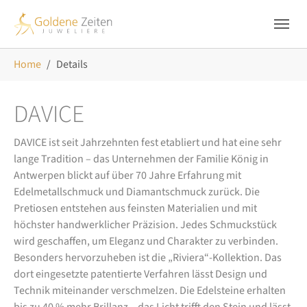
Skip to main navigation
Zum Hauptinhalt springen
Skip to page footer
Sie sind hier:
Home
Details
DAVICE
DAVICE ist seit Jahrzehnten fest etabliert und hat eine sehr
lange Tradition – das Unternehmen der Familie König in
Antwerpen blickt auf über 70 Jahre Erfahrung mit
Edelmetallschmuck und Diamantschmuck zurück. Die
Pretiosen entstehen aus feinsten Materialien und mit
höchster handwerklicher Präzision. Jedes Schmuckstück
wird geschaffen, um Eleganz und Charakter zu verbinden.
Besonders hervorzuheben ist die „Riviera“-Kollektion. Das
dort eingesetzte patentierte Verfahren lässt Design und
Technik miteinander verschmelzen. Die Edelsteine erhalten
bis zu 40 % mehr Brillanz – das Licht trifft den Stein und lässt