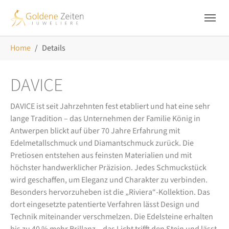
Skip to main navigation
Zum Hauptinhalt springen
Skip to page footer
Sie sind hier:
Home
Details
DAVICE
DAVICE ist seit Jahrzehnten fest etabliert und hat eine sehr
lange Tradition – das Unternehmen der Familie König in
Antwerpen blickt auf über 70 Jahre Erfahrung mit
Edelmetallschmuck und Diamantschmuck zurück. Die
Pretiosen entstehen aus feinsten Materialien und mit
höchster handwerklicher Präzision. Jedes Schmuckstück
wird geschaffen, um Eleganz und Charakter zu verbinden.
Besonders hervorzuheben ist die „Riviera“-Kollektion. Das
dort eingesetzte patentierte Verfahren lässt Design und
Technik miteinander verschmelzen. Die Edelsteine erhalten
bis zu 40 % mehr Brillanz – das Licht trifft den Stein und lässt