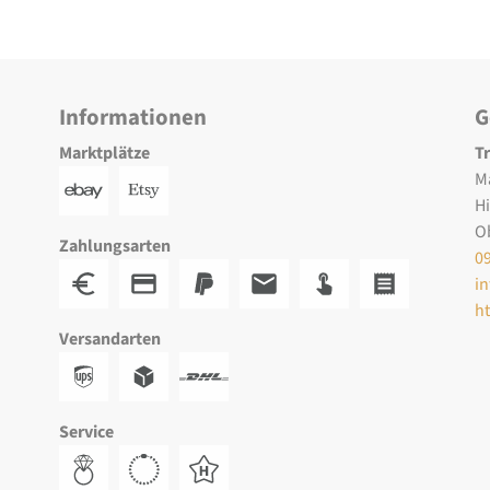
Informationen
G
Marktplätze
T
M
H
O
Zahlungsarten
0
i
h
Versandarten
Service