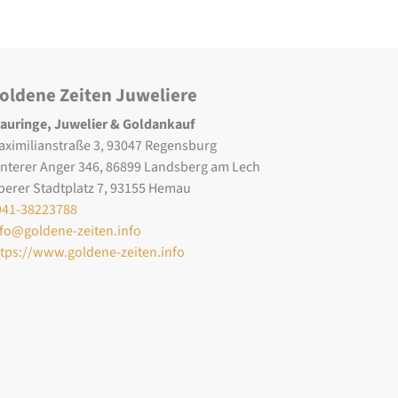
oldene Zeiten Juweliere
rauringe, Juwelier & Goldankauf
aximilianstraße 3, 93047 Regensburg
interer Anger 346, 86899 Landsberg am Lech
berer Stadtplatz 7, 93155 Hemau
941-38223788
nfo@goldene-zeiten.info
ttps://www.goldene-zeiten.info