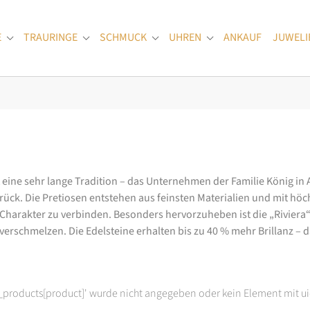
E
TRAURINGE
SCHMUCK
UHREN
ANKAUF
JUWELI
Submenu for "Verlobungsringe"
Submenu for "Trauringe"
Submenu for "Schmuck"
Submenu for "Uhren
at eine sehr lange Tradition – das Unternehmen der Familie König in
k. Die Pretiosen entstehen aus feinsten Materialien und mit höc
arakter zu verbinden. Besonders hervorzuheben ist die „Riviera“-K
rschmelzen. Die Edelsteine erhalten bis zu 40 % mehr Brillanz – das
t_products[product]' wurde nicht angegeben oder kein Element mit ui