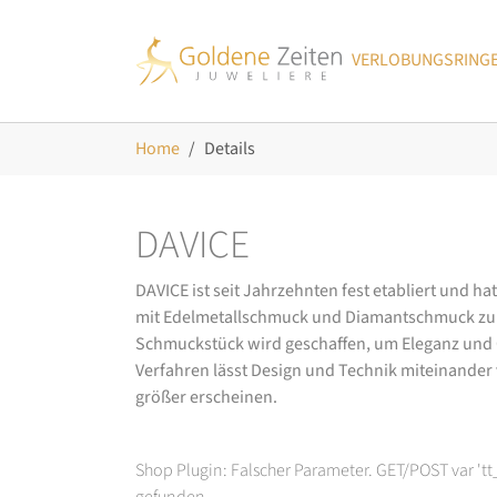
Skip to main navigation
Zum Hauptinhalt springen
Skip to page footer
VERLOBUNGSRING
Sie sind hier:
Home
Details
DAVICE
DAVICE ist seit Jahrzehnten fest etabliert und h
mit Edelmetallschmuck und Diamantschmuck zurüc
Schmuckstück wird geschaffen, um Eleganz und Ch
Verfahren lässt Design und Technik miteinander ve
größer erscheinen.
Shop Plugin: Falscher Parameter. GET/POST var 't
gefunden.