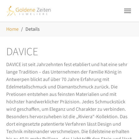
Skip to main navigation
Zum Hauptinhalt springen
Skip to page footer
Sie sind hier:
Home
Details
DAVICE
DAVICE ist seit Jahrzehnten fest etabliert und hat eine sehr
lange Tradition – das Unternehmen der Familie König in
Antwerpen blickt auf über 70 Jahre Erfahrung mit
Edelmetallschmuck und Diamantschmuck zurück. Die
Pretiosen entstehen aus feinsten Materialien und mit
höchster handwerklicher Präzision. Jedes Schmuckstück
wird geschaffen, um Eleganz und Charakter zu verbinden.
Besonders hervorzuheben ist die „Riviera“-Kollektion. Das
dort eingesetzte patentierte Verfahren lässt Design und
Technik miteinander verschmelzen. Die Edelsteine erhalten
bis zu 40 % mehr Brillanz – das Licht trifft den Stein und lässt