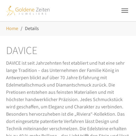
Skip to main navigation
Zum Hauptinhalt springen
Skip to page footer
Sie sind hier:
Home
Details
DAVICE
DAVICE ist seit Jahrzehnten fest etabliert und hat eine sehr
lange Tradition – das Unternehmen der Familie König in
Antwerpen blickt auf über 70 Jahre Erfahrung mit
Edelmetallschmuck und Diamantschmuck zurück. Die
Pretiosen entstehen aus feinsten Materialien und mit
höchster handwerklicher Präzision. Jedes Schmuckstück
wird geschaffen, um Eleganz und Charakter zu verbinden.
Besonders hervorzuheben ist die „Riviera“-Kollektion. Das
dort eingesetzte patentierte Verfahren lässt Design und
Technik miteinander verschmelzen. Die Edelsteine erhalten
bis zu 40 % mehr Brillanz – das Licht trifft den Stein und lässt