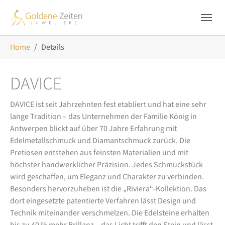
Skip to main navigation
Zum Hauptinhalt springen
Skip to page footer
Sie sind hier:
Home
Details
DAVICE
DAVICE ist seit Jahrzehnten fest etabliert und hat eine sehr
lange Tradition – das Unternehmen der Familie König in
Antwerpen blickt auf über 70 Jahre Erfahrung mit
Edelmetallschmuck und Diamantschmuck zurück. Die
Pretiosen entstehen aus feinsten Materialien und mit
höchster handwerklicher Präzision. Jedes Schmuckstück
wird geschaffen, um Eleganz und Charakter zu verbinden.
Besonders hervorzuheben ist die „Riviera“-Kollektion. Das
dort eingesetzte patentierte Verfahren lässt Design und
Technik miteinander verschmelzen. Die Edelsteine erhalten
bis zu 40 % mehr Brillanz – das Licht trifft den Stein und lässt