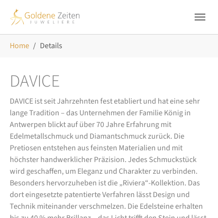
Skip to main navigation
Zum Hauptinhalt springen
Skip to page footer
Sie sind hier:
Home
Details
DAVICE
DAVICE ist seit Jahrzehnten fest etabliert und hat eine sehr
lange Tradition – das Unternehmen der Familie König in
Antwerpen blickt auf über 70 Jahre Erfahrung mit
Edelmetallschmuck und Diamantschmuck zurück. Die
Pretiosen entstehen aus feinsten Materialien und mit
höchster handwerklicher Präzision. Jedes Schmuckstück
wird geschaffen, um Eleganz und Charakter zu verbinden.
Besonders hervorzuheben ist die „Riviera“-Kollektion. Das
dort eingesetzte patentierte Verfahren lässt Design und
Technik miteinander verschmelzen. Die Edelsteine erhalten
bis zu 40 % mehr Brillanz – das Licht trifft den Stein und lässt