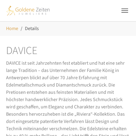
Skip to main navigation
Zum Hauptinhalt springen
Skip to page footer
Sie sind hier:
Home
Details
DAVICE
DAVICE ist seit Jahrzehnten fest etabliert und hat eine sehr
lange Tradition – das Unternehmen der Familie König in
Antwerpen blickt auf über 70 Jahre Erfahrung mit
Edelmetallschmuck und Diamantschmuck zurück. Die
Pretiosen entstehen aus feinsten Materialien und mit
höchster handwerklicher Präzision. Jedes Schmuckstück
wird geschaffen, um Eleganz und Charakter zu verbinden.
Besonders hervorzuheben ist die „Riviera“-Kollektion. Das
dort eingesetzte patentierte Verfahren lässt Design und
Technik miteinander verschmelzen. Die Edelsteine erhalten
bis zu 40 % mehr Brillanz – das Licht trifft den Stein und lässt