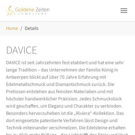
Skip to main navigation
Zum Hauptinhalt springen
Skip to page footer
Sie sind hier:
Home
Details
DAVICE
DAVICE ist seit Jahrzehnten fest etabliert und hat eine sehr
lange Tradition – das Unternehmen der Familie König in
Antwerpen blickt auf über 70 Jahre Erfahrung mit
Edelmetallschmuck und Diamantschmuck zurück. Die
Pretiosen entstehen aus feinsten Materialien und mit
höchster handwerklicher Präzision. Jedes Schmuckstück
wird geschaffen, um Eleganz und Charakter zu verbinden.
Besonders hervorzuheben ist die „Riviera“-Kollektion. Das
dort eingesetzte patentierte Verfahren lässt Design und
Technik miteinander verschmelzen. Die Edelsteine erhalten
bis zu 40 % mehr Brillanz – das Licht trifft den Stein und lässt