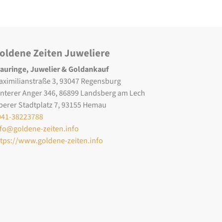
oldene Zeiten Juweliere
rauringe, Juwelier & Goldankauf
aximilianstraße 3, 93047 Regensburg
interer Anger 346, 86899 Landsberg am Lech
berer Stadtplatz 7, 93155 Hemau
941-38223788
nfo@goldene-zeiten.info
ttps://www.goldene-zeiten.info