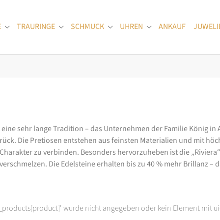
E
TRAURINGE
SCHMUCK
UHREN
ANKAUF
JUWELI
Submenu for "Verlobungsringe"
Submenu for "Trauringe"
Submenu for "Schmuck"
Submenu for "Uhren
at eine sehr lange Tradition – das Unternehmen der Familie König in
k. Die Pretiosen entstehen aus feinsten Materialien und mit höc
arakter zu verbinden. Besonders hervorzuheben ist die „Riviera“-K
rschmelzen. Die Edelsteine erhalten bis zu 40 % mehr Brillanz – das
t_products[product]' wurde nicht angegeben oder kein Element mit ui