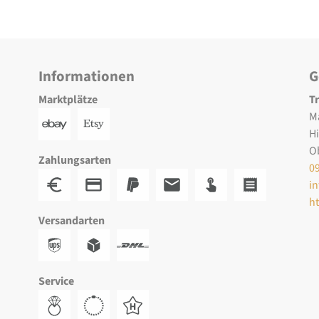
Informationen
G
Marktplätze
T
M
H
O
Zahlungsarten
0
i
h
Versandarten
Service