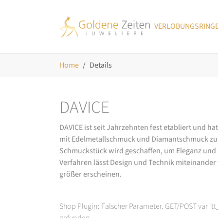
Skip to main navigation
Zum Hauptinhalt springen
Skip to page footer
VERLOBUNGSRING
Sie sind hier:
Home
Details
DAVICE
DAVICE ist seit Jahrzehnten fest etabliert und h
mit Edelmetallschmuck und Diamantschmuck zurüc
Schmuckstück wird geschaffen, um Eleganz und Ch
Verfahren lässt Design und Technik miteinander ve
größer erscheinen.
Shop Plugin: Falscher Parameter. GET/POST var 't
gefunden.