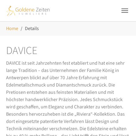
Skip to main navigation
Zum Hauptinhalt springen
Skip to page footer
Sie sind hier:
Home
Details
DAVICE
DAVICE ist seit Jahrzehnten fest etabliert und hat eine sehr
lange Tradition – das Unternehmen der Familie König in
Antwerpen blickt auf über 70 Jahre Erfahrung mit
Edelmetallschmuck und Diamantschmuck zurück. Die
Pretiosen entstehen aus feinsten Materialien und mit
höchster handwerklicher Präzision. Jedes Schmuckstück
wird geschaffen, um Eleganz und Charakter zu verbinden.
Besonders hervorzuheben ist die „Riviera“-Kollektion. Das
dort eingesetzte patentierte Verfahren lässt Design und
Technik miteinander verschmelzen. Die Edelsteine erhalten
bis zu 40 % mehr Brillanz – das Licht trifft den Stein und lässt