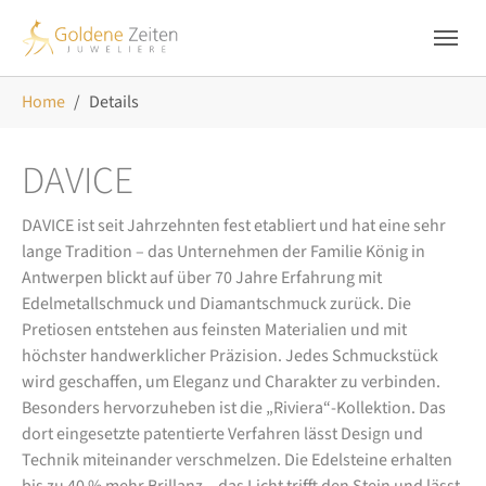
Skip to main navigation
Zum Hauptinhalt springen
Skip to page footer
Sie sind hier:
Home
Details
DAVICE
DAVICE ist seit Jahrzehnten fest etabliert und hat eine sehr
lange Tradition – das Unternehmen der Familie König in
Antwerpen blickt auf über 70 Jahre Erfahrung mit
Edelmetallschmuck und Diamantschmuck zurück. Die
Pretiosen entstehen aus feinsten Materialien und mit
höchster handwerklicher Präzision. Jedes Schmuckstück
wird geschaffen, um Eleganz und Charakter zu verbinden.
Besonders hervorzuheben ist die „Riviera“-Kollektion. Das
dort eingesetzte patentierte Verfahren lässt Design und
Technik miteinander verschmelzen. Die Edelsteine erhalten
bis zu 40 % mehr Brillanz – das Licht trifft den Stein und lässt