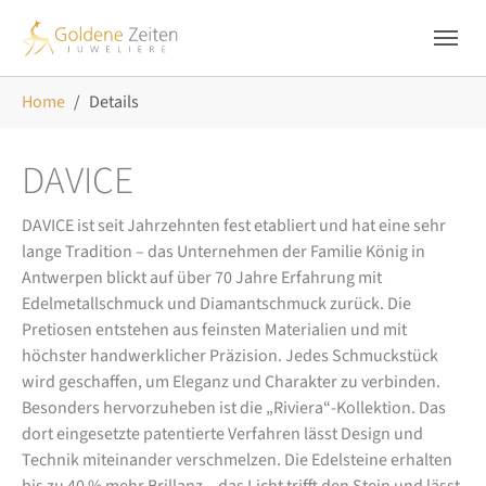
Skip to main navigation
Zum Hauptinhalt springen
Skip to page footer
Sie sind hier:
Home
Details
DAVICE
DAVICE ist seit Jahrzehnten fest etabliert und hat eine sehr
lange Tradition – das Unternehmen der Familie König in
Antwerpen blickt auf über 70 Jahre Erfahrung mit
Edelmetallschmuck und Diamantschmuck zurück. Die
Pretiosen entstehen aus feinsten Materialien und mit
höchster handwerklicher Präzision. Jedes Schmuckstück
wird geschaffen, um Eleganz und Charakter zu verbinden.
Besonders hervorzuheben ist die „Riviera“-Kollektion. Das
dort eingesetzte patentierte Verfahren lässt Design und
Technik miteinander verschmelzen. Die Edelsteine erhalten
bis zu 40 % mehr Brillanz – das Licht trifft den Stein und lässt