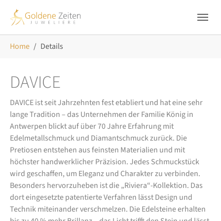
Skip to main navigation
Zum Hauptinhalt springen
Skip to page footer
Sie sind hier:
Home
Details
DAVICE
DAVICE ist seit Jahrzehnten fest etabliert und hat eine sehr
lange Tradition – das Unternehmen der Familie König in
Antwerpen blickt auf über 70 Jahre Erfahrung mit
Edelmetallschmuck und Diamantschmuck zurück. Die
Pretiosen entstehen aus feinsten Materialien und mit
höchster handwerklicher Präzision. Jedes Schmuckstück
wird geschaffen, um Eleganz und Charakter zu verbinden.
Besonders hervorzuheben ist die „Riviera“-Kollektion. Das
dort eingesetzte patentierte Verfahren lässt Design und
Technik miteinander verschmelzen. Die Edelsteine erhalten
bis zu 40 % mehr Brillanz – das Licht trifft den Stein und lässt