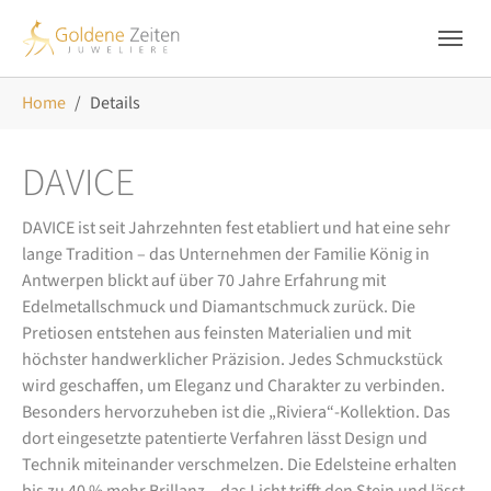
Skip to main navigation
Zum Hauptinhalt springen
Skip to page footer
Sie sind hier:
Home
Details
DAVICE
DAVICE ist seit Jahrzehnten fest etabliert und hat eine sehr
lange Tradition – das Unternehmen der Familie König in
Antwerpen blickt auf über 70 Jahre Erfahrung mit
Edelmetallschmuck und Diamantschmuck zurück. Die
Pretiosen entstehen aus feinsten Materialien und mit
höchster handwerklicher Präzision. Jedes Schmuckstück
wird geschaffen, um Eleganz und Charakter zu verbinden.
Besonders hervorzuheben ist die „Riviera“-Kollektion. Das
dort eingesetzte patentierte Verfahren lässt Design und
Technik miteinander verschmelzen. Die Edelsteine erhalten
bis zu 40 % mehr Brillanz – das Licht trifft den Stein und lässt